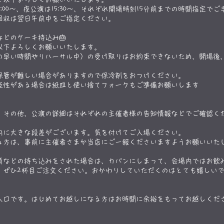
:00～、夜公演は15:30～、それぞれ開場時刻15分前までの時間指定で
の回収は翌日午前中をご指定ください。
などのケーキ持込み🎂
以下よろしくお願いいたします。
の早い時間やリハーサル中）の受け取りはお約束できないため、開場後
保管が難しい場合がありますので保冷剤をおつけください。
可能性がある場合は紙皿と使い捨てフォークもご準備お願いします
、その他、公演の詳細はそれぞれの主催者様の告知情報などでご確認く
内に大きな段差がございます。気を付けてご入場ください。
る方は、事前に主催者さまか当店にご一報くださいますようお願いいた
筒などの持ち込みをされた場合は、カバンにしまって、会場内ではお飲
。ぜひ2杯目ご注文ください。
おかわりしていただくのはとても嬉しい
入口です。はじめてお越しになる方は
お時間に余裕をもってお越しくだ