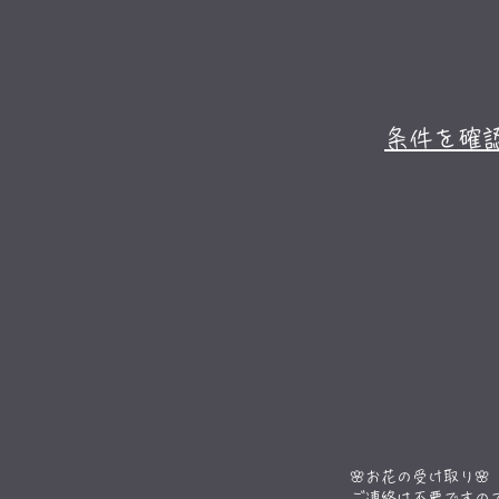
条件を確
🌸​お花の受け取り🌸
ご連絡は不要ですの