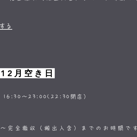
する
年12月空き日
)
16:30～23:00(22:30閉店）
り～完全撤収（搬出入含）までのお時間