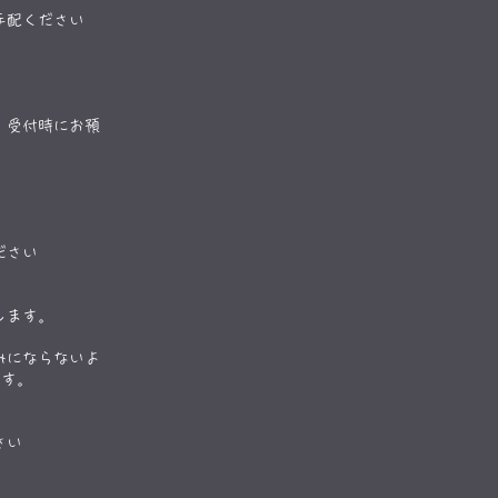
ご手配ください
、受付時にお預
ださい
します。
みにならないよ
です。
さい