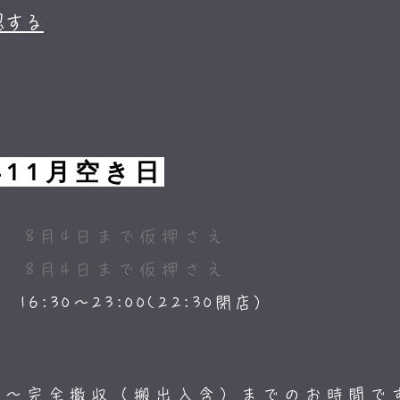
認する
年11月空き日
木)
仮押さえ
8月4日まで
仮押さえ
) 8月4日まで
木)
16:30～23:00(22:30閉店）
り～完全撤収（搬出入含）までのお時間