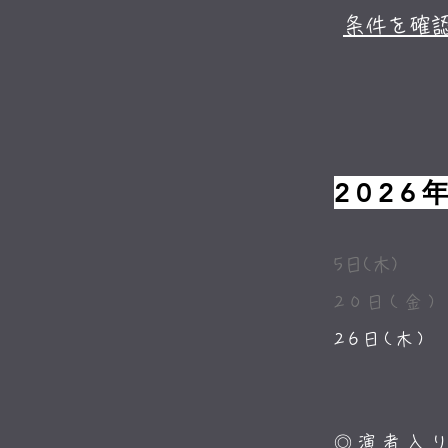
条件を確
2026
5日(
20日(金
​26日(
◎演者入