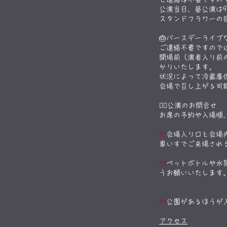
公演当日、昼公演は9
​スタンドフラワー
🎂バースデーライブ
ご連絡不要ですので
開場前（演者入り前
かりいたします。
状況によって冷蔵庫
​会場で召し上がる
🙇‍♀️公演のお問合せ
お席の予約や入場順
‼‼
会場入り口と会場
車いすでご来場され
‼‼
ペットボトルや水
うお願いいたします
‼‼​
公園があるほうが
​アクセス